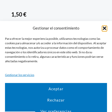
1,50
€
Gestionar el consentimiento
San
AÑADIR AL
CARRITO
Pancracio
Para ofrecer la mejor experiencia posible, utilizamos tecnologías como las
cantidad
cookies para almacenar y/o acceder a la información del dispositivo. Al aceptar
estas tecnologías, nos autoriza a procesar datos como el comportamiento de
navegación o los identificadores únicos en este sitio web. Si no da su
consentimiento o lo retira, algunas características y funciones podrían verse
afectadas negativamente.
Descripción
Gestionar los servicios
Si trabajo quieres tener, ponle a San Pancracio una
vela a arder.
Aceptar
Rechazar
Ver preferencias