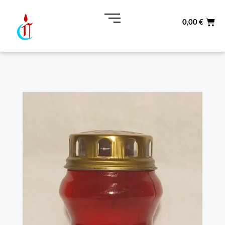
Ir
al
0,00
€
contenido