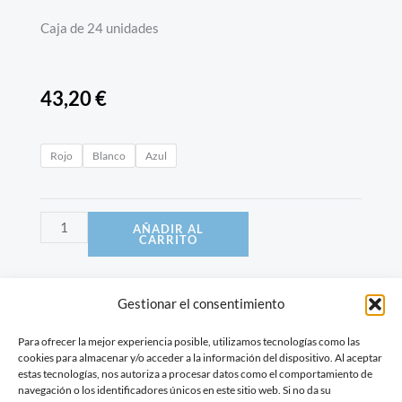
Caja de 24 unidades
43,20
€
Velón
Rojo
Blanco
Azul
balón
grande
cantidad
AÑADIR AL
CARRITO
Gestionar el consentimiento
Para ofrecer la mejor experiencia posible, utilizamos tecnologías como las
Descripción
cookies para almacenar y/o acceder a la información del dispositivo. Al aceptar
estas tecnologías, nos autoriza a procesar datos como el comportamiento de
Información adicional
navegación o los identificadores únicos en este sitio web. Si no da su