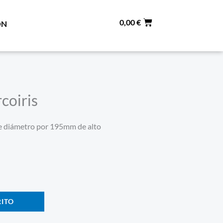
0,00
€
ÓN
coiris
e diámetro por 195mm de alto
RITO